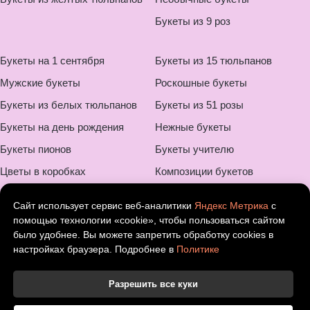
Букеты из 9 роз
Букеты на 1 сентября
Букеты из 15 тюльпанов
Мужские букеты
Роскошные букеты
Букеты из белых тюльпанов
Букеты из 51 розы
Букеты на день рождения
Нежные букеты
Букеты пионов
Букеты учителю
Цветы в коробках
Композиции букетов
Букеты на свадьбу
Монобукеты
Сайт использует сервис веб-аналитики
Яндекс Метрика
с
Букеты для мамы
Шикарные букеты
помощью технологии «cookie», чтобы пользоваться сайтом
было удобнее. Вы можете запретить обработку cookies в
Букеты ребенку
Букеты на 8 марта
настройках браузера. Подробнее в
Политике
Оригинальные букеты
Букеты с ромашками
Цветы в корзине
Разрешить все куки