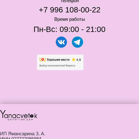
ИП Ямансарина З. А.
ИНН 027722086884