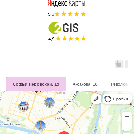
5,0
4,9
Софьи Перовской, 15
Аксакова, 18
Революцион