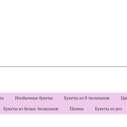
та
Необычные букеты
Букеты из 9 тюльпанов
Цв
Букеты из белых тюльпанов
Пионы
Букеты из роз