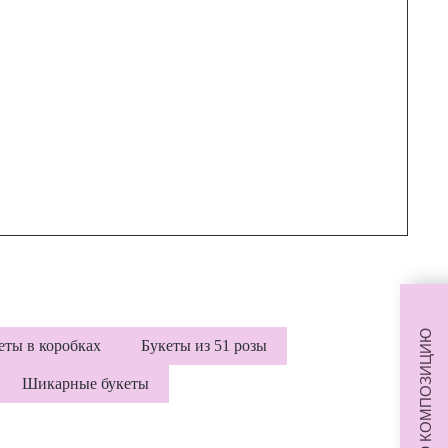
еты в коробках
Букеты из 51 розы
Шикарные букеты