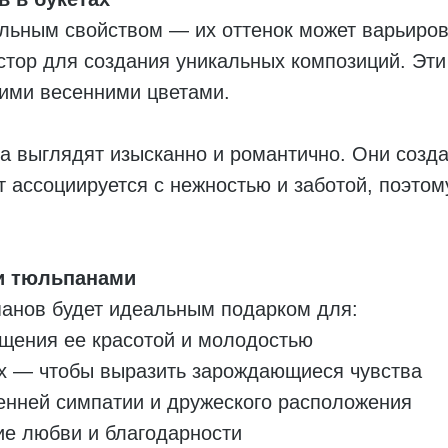
ьным свойством — их оттенок может варьирова
стор для создания уникальных композиций. Эти
угими весенними цветами.
а выглядят изысканно и романтично. Они созд
т ассоциируется с нежностью и заботой, поэтом
и тюльпанами
панов будет идеальным подарком для:
щения ее красотой и молодостью
х — чтобы выразить зарождающиеся чувства
ренней симпатии и дружеского расположения
е любви и благодарности