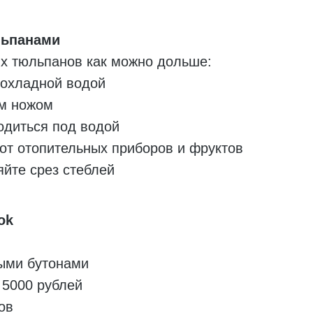
льпанами
х тюльпанов как можно дольше:
рохладной водой
ым ножом
одиться под водой
от отопительных приборов и фруктов
йте срез стеблей
ok
ыми бутонами
 5000 рублей
ов