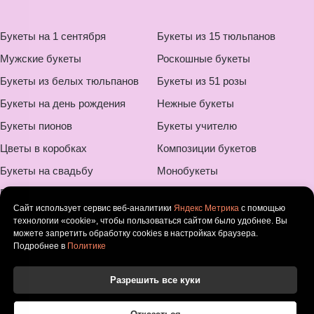
Букеты на 1 сентября
Букеты из 15 тюльпанов
Мужские букеты
Роскошные букеты
Букеты из белых тюльпанов
Букеты из 51 розы
Букеты на день рождения
Нежные букеты
Букеты пионов
Букеты учителю
Цветы в коробках
Композиции букетов
Букеты на свадьбу
Монобукеты
Букеты для мамы
Шикарные букеты
Сайт использует сервис веб-аналитики
Яндекс Метрика
с помощью
Букеты ребенку
Букеты на 8 марта
технологии «cookie», чтобы пользоваться сайтом было удобнее. Вы
можете запретить обработку cookies в настройках браузера.
Оригинальные букеты
Букеты с ромашками
Подробнее в
Политике
Цветы в корзине
Разрешить все куки