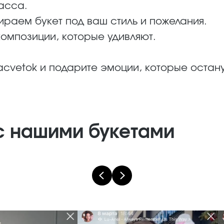
асса.
раем букет под ваш стиль и пожелания.
омпозиции, которые удивляют.
acvetok и подарите эмоции, которые остану
с нашими букетами