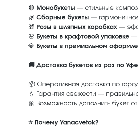
🔴
Монобукеты
— стильные компози
🌿
Сборные букеты
— гармоничное
🎁
Розы в шляпных коробках
— эфф
🌸
Букеты в крафтовой упаковке
— 
💎
Букеты в премиальном оформл
🚚 Доставка букетов из роз по Уфе
📦 Оперативная доставка по горо
💧 Гарантия свежести — правильн
🎀 Возможность дополнить букет от
⭐ Почему Yanacvetok?