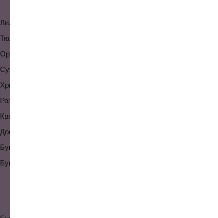
Лилии
Белые розы
Тюльпаны
Красные розы
Орхидеи
Альстромерии
Сухоцветы
Гиацинты
Хризантемы
Герберы
Розовые розы
Букеты из роз
Красивые букеты
Цветы девушке
Доставка цветов в Уфе
Синие розы
Букеты из красных тюльпанов
Букеты из 101 розы
Букеты из желтых тюльпанов
Необычные букеты
Букеты из 9 роз