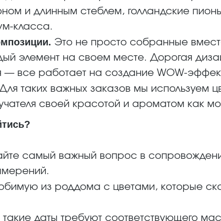
оном и длинным стеблем, голландские пион
ум-класса.
омпозиции.
Это не просто собранные вместе
ждый элемент на своем месте. Дорогая диз
я — все работает на создание WOW-эффек
Для таких важных заказов мы используем ц
учателя своей красотой и ароматом как м
йтись?
йте самый важный вопрос в сопровождении
амерений.
юбимую из роддома с цветами, которые ска
 — такие даты требуют соответствующего ма