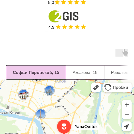
5,0
4,9
Софьи Перовской, 15
Аксакова, 18
Революцион