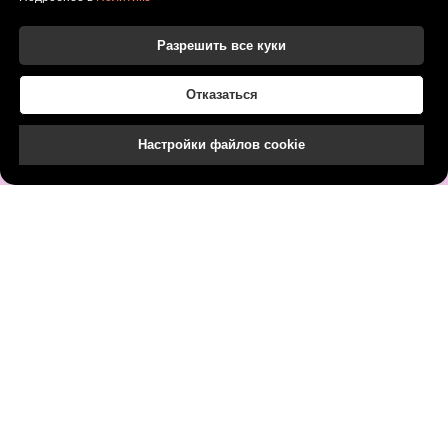
Разрешить все куки
Отказаться
Настройки файлов cookie
СОЗДАТЬ СВОЮ КОМПОЗИЦИЮ
Моменты радости с нашими
букетами
Фотографии довольных клиентов