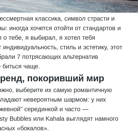
ессмертная классика, символ страсти и
ы: иногда хочется отойти от стандартов и
л о тебе, я выбирал, я хотел тебя
 индивидуальность, стиль и эстетику, этот
обрали 7 потрясающих альтернатив
е биться чаще.
ренд, покоривший мир
ложно, выберите их самую романтичную
ладают невероятным шармом: у них
жевной" серединкой и часто —
ty Bubbles или Kahala выглядят намного
асных «бокалов».