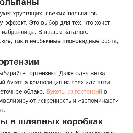
Тюльпаны
Букет хрустящих, свежих тюльпанов
-эффект. Это выбор для тех, кто хочет
й избранницы. В нашем каталоге
ские, так и необычные пионовидные сорта,
ортензии
ыбирайте гортензию. Даже одна ветка
й букет, а композиция из трех или пяти
еточное облако.
Букеты из гортензий
в
имволизируют искренность и «вспоминают»
т.
ты в шляпных коробках
дарок и элемент интерьера. Композиции в