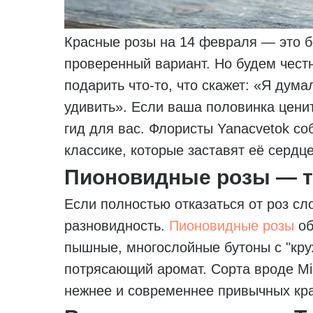
Красные розы на 14 февраля — это б
проверенный вариант. Но будем честн
подарить что-то, что скажет: «Я дума
удивить». Если ваша половинка ценит
гид для вас. Флористы Yanacvetok с
классике, которые заставят её сердц
Пионовидные розы — т
Если полностью отказаться от роз с
разновидность.
Пионовидные розы
об
пышные, многослойные бутоны с "кру
потрясающий аромат. Сорта вроде Mis
нежнее и современнее привычных кр