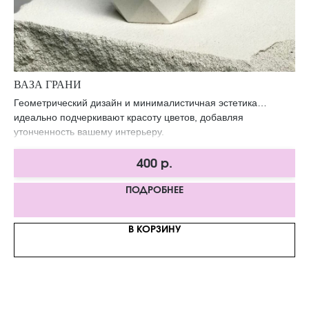
ВАЗА ГРАНИ
В
й
Геометрический дизайн и минималистичная эстетика
Не
идеально подчеркивают красоту цветов, добавляя
из
утонченность вашему интерьеру.
400
р.
ПОДРОБНЕЕ
В КОРЗИНУ