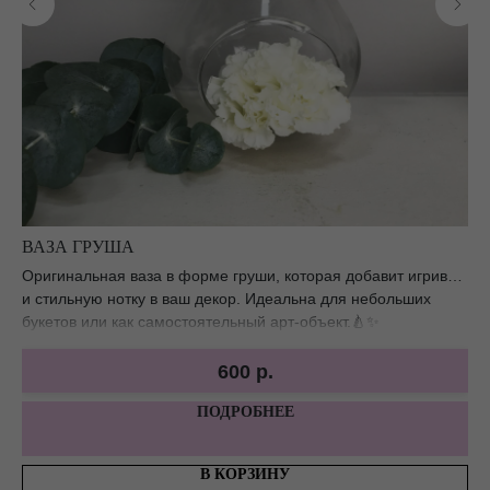
ВАЗА ГРУША
СЕ
Оригинальная ваза в форме груши, которая добавит игривую
По
и стильную нотку в ваш декор. Идеальна для небольших
ша
букетов или как самостоятельный арт-объект.🍐✨
600
р.
ПОДРОБНЕЕ
В КОРЗИНУ