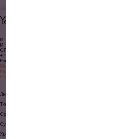
ИП Ямансарина З. А.
ИНН 027722086884
ОГРНИП 325028000000503
+7 996 108-00-22
Ежедневно с 9:00 до 21:00
Blossom66-market@yandex.ru
Карта сайта
Политика конфиденциальности
Лилии
Белые розы
Тюльпаны
Красные розы
Орхидеи
Альстромерии
Сухоцветы
Гиацинты
Хризантемы
Герберы