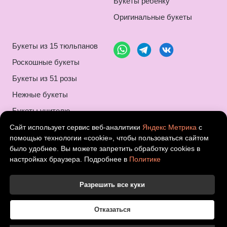
Букеты ребенку
Оригинальные букеты
Букеты из 15 тюльпанов
Роскошные букеты
Букеты из 51 розы
Нежные букеты
Букеты учителю
Композиции букетов
Сайт использует сервис веб-аналитики
Яндекс Метрика
с
помощью технологии «cookie», чтобы пользоваться сайтом
Монобукеты
было удобнее. Вы можете запретить обработку cookies в
настройках браузера. Подробнее в
Политике
Шикарные букеты
Букеты на 8 марта
Разрешить все куки
Букеты с ромашками
Цветы в корзине
Отказаться