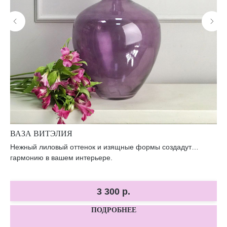
ВАЗА ВИТЭЛИЯ
ВА
Нежный лиловый оттенок и изящные формы создадут
Эл
ий.
гармонию в вашем интерьере.
лю
3 300
р.
ПОДРОБНЕЕ