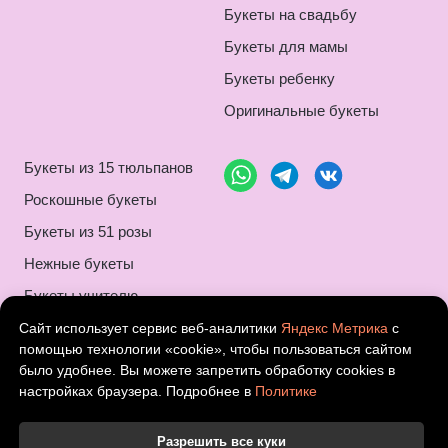
Букеты на свадьбу
Букеты для мамы
Букеты ребенку
Оригинальные букеты
Букеты из 15 тюльпанов
Роскошные букеты
Букеты из 51 розы
Нежные букеты
Букеты учителю
Композиции букетов
Сайт использует сервис веб-аналитики
Яндекс Метрика
с
помощью технологии «cookie», чтобы пользоваться сайтом
Монобукеты
было удобнее. Вы можете запретить обработку cookies в
настройках браузера. Подробнее в
Политике
Шикарные букеты
Букеты на 8 марта
Разрешить все куки