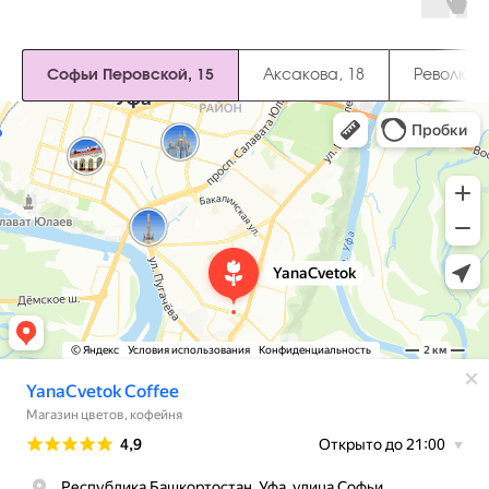
Софьи Перовской, 15
Аксакова, 18
Революци