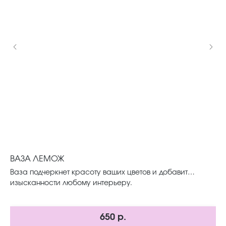
ВАЗА ЛЕМОЖ
ВА
за
Ваза подчеркнет красоту ваших цветов и добавит
Ро
изысканности любому интерьеру.
со
вн
650
р.