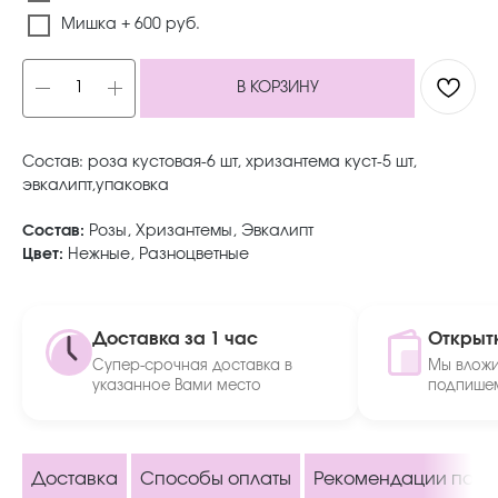
Мишка + 600 руб.
В КОРЗИНУ
Состав: роза кустовая-6 шт, хризантема куст-5 шт,
эвкалипт,упаковка
Состав:
Розы, Хризантемы, Эвкалипт
Цвет:
Нежные, Разноцветные
Доставка за 1 час
Открыт
Супер-срочная доставка в
Мы вложи
указанное Вами место
подпишем
Доставка
Способы оплаты
Рекомендации по ух