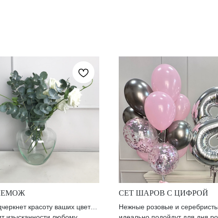
ЛЕМОЖ
СЕТ ШАРОВ С ЦИФРОЙ
дчеркнет красоту ваших цветов
Нежные розовые и серебрист
ит изысканности любому
идеально подойдут для дня р