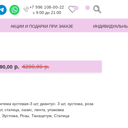
+7 996 108-00-22
с 9:00 до 21:00
АКЦИИ И ПОДАРКИ ПРИ ЗАКАЗЕ
ИНДИВИДУАЛЬНЫ
р.
4200,00
р.
90,00
нтема кустовая-3 шт, диантус- 3 шт, эустома, роза
т, статица, оазис, лента, упаковка
 Эустома, Розы, Танацетум, Статица