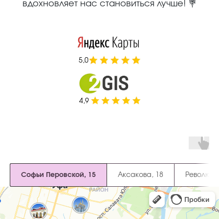
вдохновляет нас становиться лучше! 💐
5,0
4,9
Софьи Перовской, 15
Аксакова, 18
Революци