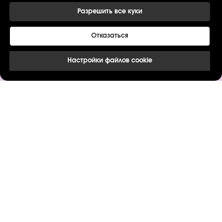
Разрешить все куки
Мужские букеты
Букеты из белых
Отказаться
тюльпанов
Настройки файлов cookie
Букеты на день рождения
СОЗДАТЬ СВОЮ КОМПОЗИЦИЮ
Букеты пионов
Цветы в коробках
Букеты на свадьбу
Букеты для мамы
Букеты ребенку
Оригинальные букеты
Букеты из 15 тюльпанов
Роскошные букеты