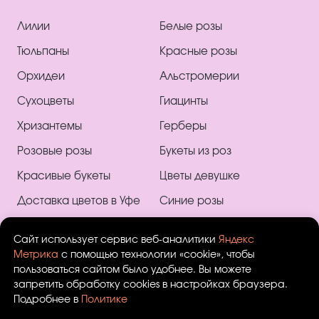
Лилии
Белые розы
Тюльпаны
Красные розы
Орхидеи
Альстромерии
Сухоцветы
Гиацинты
Хризантемы
Герберы
Розовые розы
Букеты из роз
Красивые букеты
Цветы девушке
Доставка цветов в Уфе
Синие розы
Букеты из красных
Букеты из 101 розы
Сайт использует сервис веб-аналитики
Яндекс
тюльпанов
Необычные букеты
Метрика
с помощью технологии «cookie», чтобы
Букеты из желтых
пользоваться сайтом было удобнее. Вы можете
Букеты из 9 роз
тюльпанов
запретить обработку cookies в настройках браузера.
Подробнее в
Политике
Букеты на 1 сентября