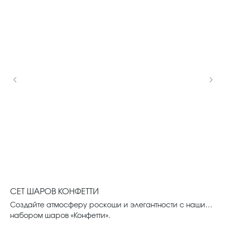
СЕТ ШАРОВ КОНФЕТТИ
ВА
Создайте атмосферу роскоши и элегантности с нашим
Ут
ер.
набором шаров «Конфетти».
из