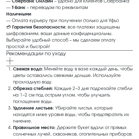
—
Сбербанк Онлайн
– удобно для клиентов Сбербанка
—
Т‑Банк
– переводом по реквизитам
Наличными
— Оплата курьеру при получении (только для Уфы)
💳
Гарантия безопасности:
все платежи защищены
шифрованием, ваши данные конфиденциальны.
Выбирайте удобный способ – мы сделаем оплату
простой и быстрой!
Рекомендации по уходу
Свежая вода:
Меняйте воду в вазе каждый день, чтобы
цветы оставались свежими дольше. Используйте
прохладную воду.
Обрезка стеблей:
Каждые 2−3 дня подрезайте стебли
на 1−2 см под острым углом, чтобы улучшить
поглощение воды.
Удаление листьев:
Убирайте листья, которые
находятся ниже уровня воды, чтобы предотвратить их
гниение.
Правильное место:
Держите букет вдали от прямых
солнечных лучей, сквозняков, отопительных приборов