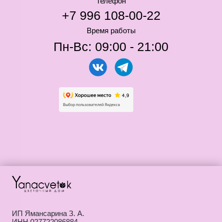
ИП Ямансарина З. А.
ИНН 027722086884