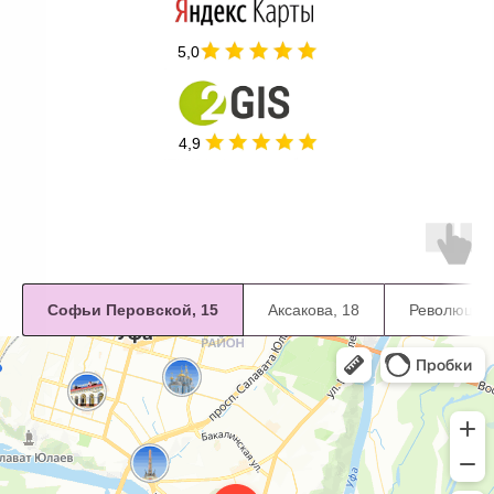
5,0
4,9
Софьи Перовской, 15
Аксакова, 18
Революцион