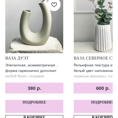
ВАЗА ДУЭТ
ВАЗА СЕВЕРНОЕ СИ
Элегантная, асимметричная
Рельефная текстура и чи
форма гармонично дополнит
белый цвет напоминают
любой букет, создавая
ледяные вершины, созда
уникальную композицию.
гармоничный акцент в л
интерьере.
380
р.
600
р.
ПОДРОБНЕЕ
ПОДРОБНЕЕ
В КОРЗИНУ
В КОРЗИНУ