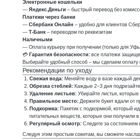
Электронные кошельки
—
Яндекс.Деньги
– быстрый перевод без комисс
Платежи через банки
—
Сбербанк Онлайн
– удобно для клиентов Сбе
—
Т‑Банк
– переводом по реквизитам
Наличными
— Оплата курьеру при получении (только для Уфы
💳
Гарантия безопасности:
все платежи защище
Выбирайте удобный способ – мы сделаем оплату 
Рекомендации по уходу
Свежая вода:
Меняйте воду в вазе каждый ден
Обрезка стеблей:
Каждые 2−3 дня подрезайте 
Удаление листьев:
Убирайте листья, которые 
Правильное место:
Держите букет вдали от п
Подкормка:
Пакетик с подкормкой, который ид
питательных веществ, которые они получили в
Регулярный осмотр:
Следите за состоянием 
Следуя этим простым советам, вы сможете насла