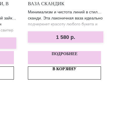
, В
ВАЗА СКАНДИК
Минимализм и чистота линий в стиле
й зайка
сканди. Эта лаконичная ваза идеально
и
подчеркнет красоту любого букета и
 свитер
гармонично впишется в современный
й вид.
интерьер. 🤍✨
1 580
р.
сна и
ты.
ПОДРОБНЕЕ
В КОРЗИНУ