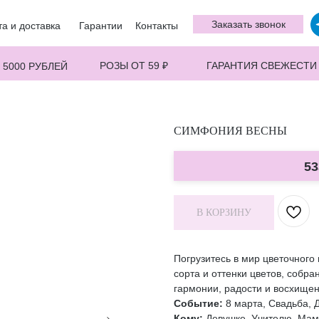
Заказать звонок
а и доставка
Гарантии
Контакты
РОЗЫ ОТ 59 ₽
ГАРАНТИЯ СВЕЖЕСТИ
 5000 РУБЛЕЙ
СИМФОНИЯ ВЕСНЫ
53
В КОРЗИНУ
Погрузитесь в мир цветочного
сорта и оттенки цветов, соб
гармонии, радости и восхище
Событие:
8 марта, Свадьба, 
Кому:
Девушке, Учителю, Маме