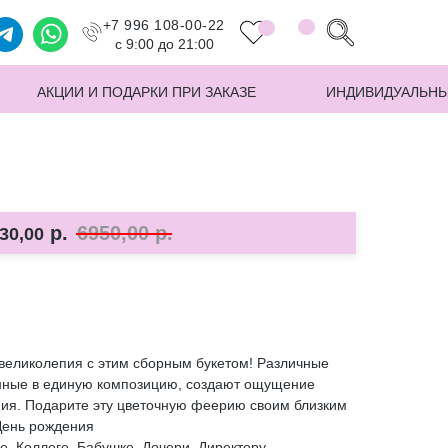
+7 996 108-00-22
с 9:00 до 21:00
АКЦИИ И ПОДАРКИ ПРИ ЗАКАЗЕ
ИНДИВИДУАЛЬНЫ
р.
6950,00
р.
30,00
 великолепия с этим сборным букетом! Различные
ранные в единую композицию, создают ощущение
ния. Подарите эту цветочную феерию своим близким
День рождения
, Коллеге, Бабушке, Дочери, Директору