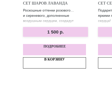
СЕТ ШАРОВ ЛАВАНДА
СЕТ С
Роскошные оттенки розового
Подарит
и сиреневого, дополненные
яркими 
воздушным сердцем, создадут
сердца!
атмосферу романтики и уюта.
1 500
р.
ПОДРОБНЕЕ
В КОРЗИНУ