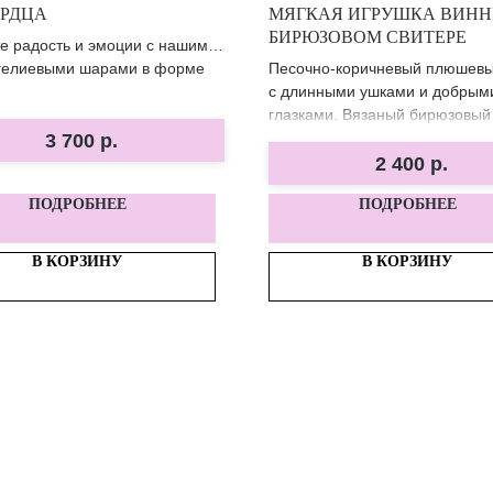
ЕРДЦА
МЯГКАЯ ИГРУШКА ВИННИ
БИРЮЗОВОМ СВИТЕРЕ
е радость и эмоции с нашими
гелиевыми шарами в форме
Песочно‑коричневый плюшевы
с длинными ушками и добрым
глазками. Вязаный бирюзовый
придаёт ему уютный и стильны
3 700
р.
Идеальный друг для объятий, 
2 400
р.
тёплого декора детской комна
ПОДРОБНЕЕ
ПОДРОБНЕЕ
В КОРЗИНУ
В КОРЗИНУ