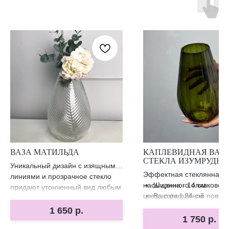
ВАЗА МАТИЛЬДА
КАПЛЕВИДНАЯ ВАЗА
СТЕКЛА ИЗУМРУДНО
Уникальный дизайн с изящными
ЦВЕТА
Эффектная стеклянная в
линиями и прозрачное стекло
насыщенного оливково‑з
Ширина - 14 см
придают утонченный вид любым
цвета с рифлёной повер
Высота - 24 см
цветам.
и элегантной вытянутой
1 650
р.
которая красиво играет с
1 750
р.
добавляет глубину интер