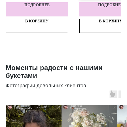
ПОДРОБНЕЕ
ПОДРОБНЕЕ
Идеальна для свежих или
цветов — станет стильн
акцентом на столе, комо
В КОРЗИНУ
В КОРЗИНУ
подоконнике и легко впи
любой декор.
Материал: Стекло
Размер
Моменты радости с нашими
букетами
Фотографии довольных клиентов