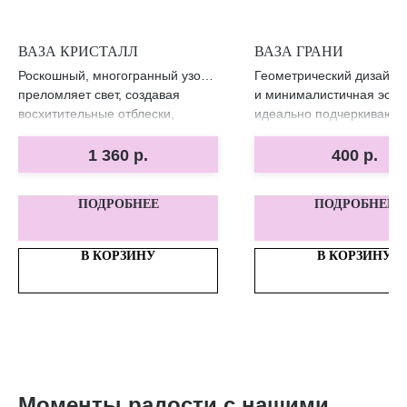
ВАЗА КРИСТАЛЛ
ВАЗА ГРАНИ
Роскошный, многогранный узор
Геометрический дизайн
преломляет свет, создавая
и минималистичная эсте
восхитительные отблески,
идеально подчеркивают 
которые привлекут внимание
цветов, добавляя утонче
к вашему букету.
вашему интерьеру.
1 360
р.
400
р.
ПОДРОБНЕЕ
ПОДРОБНЕЕ
В КОРЗИНУ
В КОРЗИНУ
Моменты радости с нашими