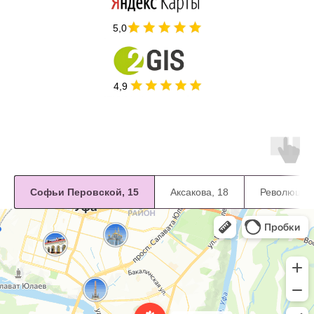
5,0
4,9
Софьи Перовской, 15
Аксакова, 18
Революцион