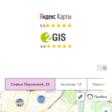
5,0
4,9
Софьи Перовской, 15
Аксакова, 18
Революцион