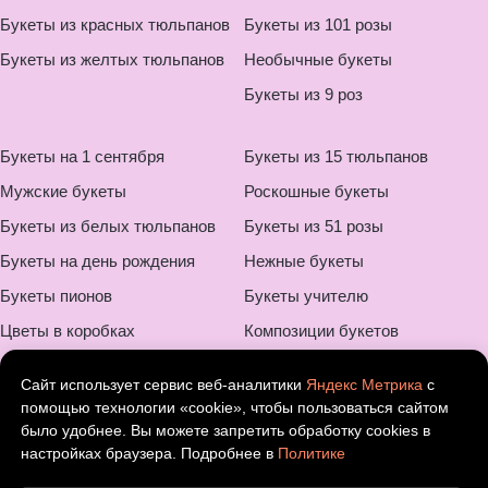
Букеты из красных тюльпанов
Букеты из 101 розы
Букеты из желтых тюльпанов
Необычные букеты
Букеты из 9 роз
Букеты на 1 сентября
Букеты из 15 тюльпанов
Мужские букеты
Роскошные букеты
Букеты из белых тюльпанов
Букеты из 51 розы
Букеты на день рождения
Нежные букеты
Букеты пионов
Букеты учителю
Цветы в коробках
Композиции букетов
Букеты на свадьбу
Монобукеты
Сайт использует сервис веб-аналитики
Яндекс Метрика
с
Букеты для мамы
Шикарные букеты
помощью технологии «cookie», чтобы пользоваться сайтом
было удобнее. Вы можете запретить обработку cookies в
Букеты ребенку
Букеты на 8 марта
настройках браузера. Подробнее в
Политике
Оригинальные букеты
Букеты с ромашками