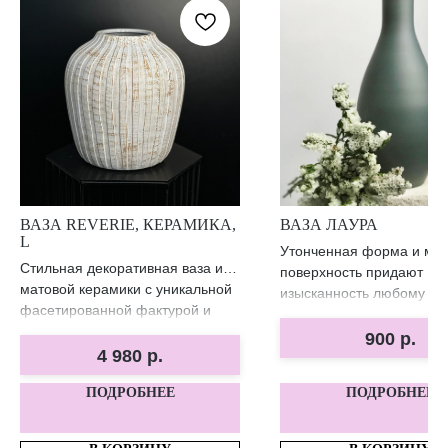
ВАЗА REVERIE, КЕРАМИКА,
ВАЗА ЛАУРА
L
Утонченная форма и ма
Стильная декоративная ваза из
поверхность придают
матовой керамики с уникальной
изысканность любому ин
фасетированной фактурой и
плавным волнообразным
900
р.
отверстием. Подходит для
4 980
р.
сухоцветов и как
ПОДРОБНЕЕ
ПОДРОБНЕЕ
самостоятельный акцент в
интерьере.