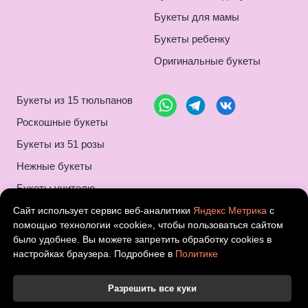
Букеты для мамы
Букеты ребенку
Оригинальные букеты
Букеты из 15 тюльпанов
Роскошные букеты
Букеты из 51 розы
Нежные букеты
Букеты учителю
Композиции букетов
Сайт использует сервис веб-аналитики
Яндекс Метрика
с
помощью технологии «cookie», чтобы пользоваться сайтом
Монобукеты
было удобнее. Вы можете запретить обработку cookies в
настройках браузера. Подробнее в
Политике
Шикарные букеты
Букеты на 8 марта
Разрешить все куки
Букеты с ромашками