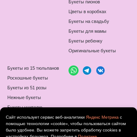
Букеты пионов
Цветы в коробках
Букеты на свадьбу
Букеты для мамы
Букеты ребенку
Оригинальные букеты
Букеты из 15 тюльпанов
Роскошные букеты
Букеты из 51 розы
Нежные букеты
Букеты учителю
Композиции букетов
Сайт использует сервис веб-аналитики
Яндекс Метрика
с
помощью технологии «cookie», чтобы пользоваться сайтом
Монобукеты
было удобнее. Вы можете запретить обработку cookies в
настройках браузера. Подробнее в
Политике
Шикарные букеты