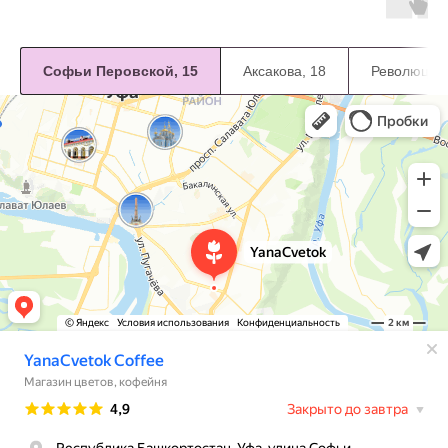
Софьи Перовской, 15
Аксакова, 18
Революцион