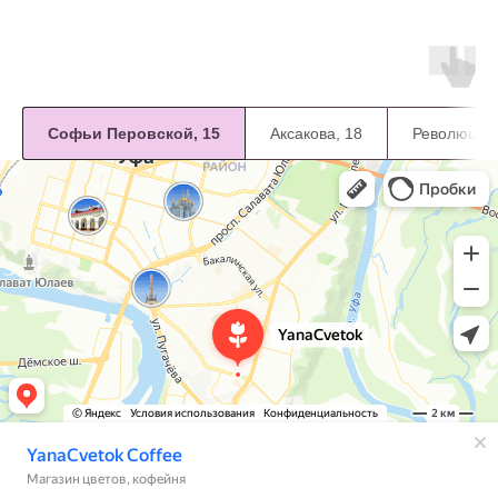
Софьи Перовской, 15
Аксакова, 18
Революцион